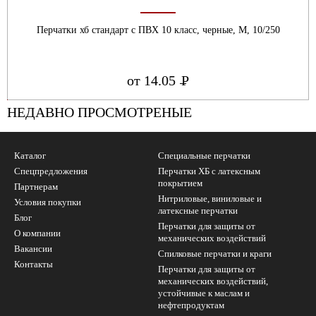
Перчатки хб стандарт с ПВХ 10 класс, черные, М, 10/250
от 14.05
Р
УБ.
НЕДАВНО ПРОСМОТРЕНЫЕ
Каталог
Специальные перчатки
Спецпредложения
Перчатки ХБ с латексным
покрытием
Партнерам
Нитриловые, виниловые и
Условия покупки
латексные перчатки
Блог
Перчатки для защиты от
О компании
механических воздействий
Вакансии
Cпилковые перчатки и краги
Контакты
Перчатки для защиты от
механических воздействий,
устойчивые к маслам и
нефтепродуктам