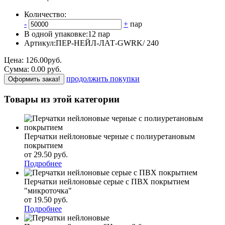
Количество:
-
+
пар
В одной упаковке:
12 пар
Артикул:
ПЕР-НЕЙЛ-ЛАТ-GWRK/ 240
Цена:
126.00
руб.
Сумма:
0.00
р
уб.
продолжить покупки
Оформить заказ!
Товары из этой категории
Перчатки нейлоновые черные с полиуретановым
покрытием
от 29.50
р
уб.
Подробнее
Перчатки нейлоновые серые с ПВХ покрытием
"микроточка"
от 19.50
р
уб.
Подробнее