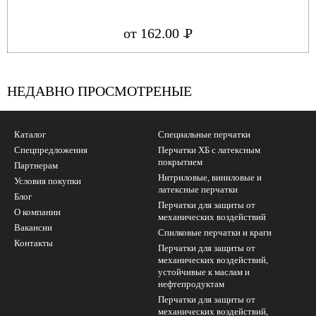
от 162.00
Р
УБ.
НЕДАВНО ПРОСМОТРЕНЫЕ
Каталог
Специальные перчатки
Спецпредложения
Перчатки ХБ с латексным
покрытием
Партнерам
Нитриловые, виниловые и
Условия покупки
латексные перчатки
Блог
Перчатки для защиты от
О компании
механических воздействий
Вакансии
Cпилковые перчатки и краги
Контакты
Перчатки для защиты от
механических воздействий,
устойчивые к маслам и
нефтепродуктам
Перчатки для защиты от
механических воздействий,