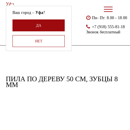
Уфа
Ваш город –
Уфа
?
Пн- Пт: 8.00 - 18.00
Бесплатно доставляем
Главная
Каталог
Хозинвентарь
Пила по дереву 50 см, зубцы 8 мм
ДА
+7 (918) 555-81-18
Армения, Молдавия,
Звонок бесплатный
Казахстан,
Беларусь
НЕТ
ПИЛА ПО ДЕРЕВУ 50 СМ, ЗУБЦЫ 8
ММ