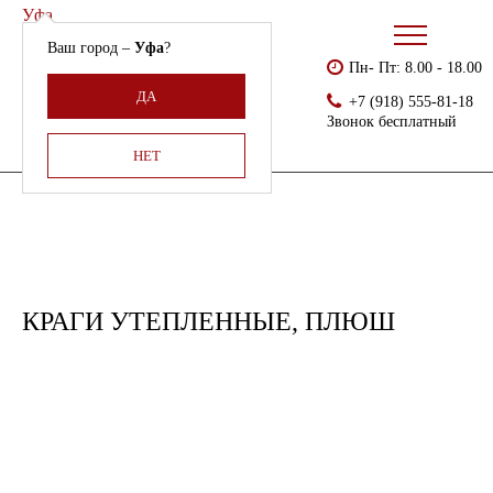
Уфа
Ваш город –
Уфа
?
Пн- Пт: 8.00 - 18.00
Бесплатно доставляем
Главная
Каталог
Cпилковые перчатки и краги
ДА
+7 (918) 555-81-18
Армения, Молдавия,
Краги утепленные, плюш
Звонок бесплатный
Казахстан,
Беларусь
НЕТ
КРАГИ УТЕПЛЕННЫЕ, ПЛЮШ