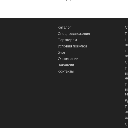
Каталог
С
Спецпредложения
П
Партнерам
Н
п
Условия покупки
П
Блог
в
О компании
C
Вакансии
П
Контакты
в
н
П
в
т
Р
П
з
Х
С