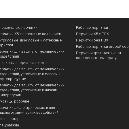
пециальные перчатки
Рабочие перчатки
ерчатки ХБ с латексным покрытием
Перчатки ХБ с ПВХ
итриловые, виниловые и латексные
Перчатки без ПВХ
ерчатки
Рабочие перчатки второй сор
ерчатки для защиты от механических
Перчатки трикотажные от
оздействий
пониженных температур
пилковые перчатки и краги
ерчатки для защиты от механических
оздействий, устойчивые к маслам и
ефтепродуктам
ерчатки для защиты от механических
оздействий, устойчивые к низким
емпературам
укавицы рабочие
ерчатки диэлектрические и для
ащиты от химических воздействий
озинвентарь
пецодежда