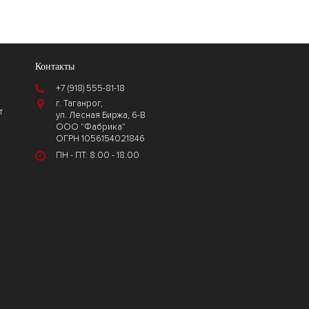
Контакты
+7 (918) 555-81-18
г. Таганрог,
т
ул. Лесная Биржа, 6-В
ООО "Фабрика"
ОГРН 1056154021846
ПН - ПТ: 8.00 - 18.00